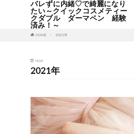
バレずに内緒♡で綺麗になり
たい～クイックコスメティー
クダブル ダーマペン 経験
済み！～
2021年
HOME
YEAR
2021年