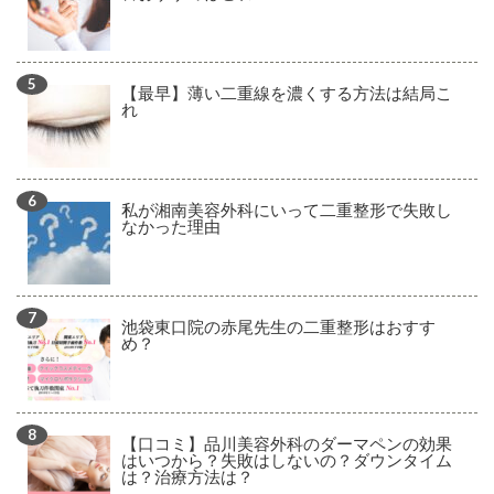
【最早】薄い二重線を濃くする方法は結局こ
れ
私が湘南美容外科にいって二重整形で失敗し
なかった理由
池袋東口院の赤尾先生の二重整形はおすす
め？
【口コミ】品川美容外科のダーマペンの効果
はいつから？失敗はしないの？ダウンタイム
は？治療方法は？