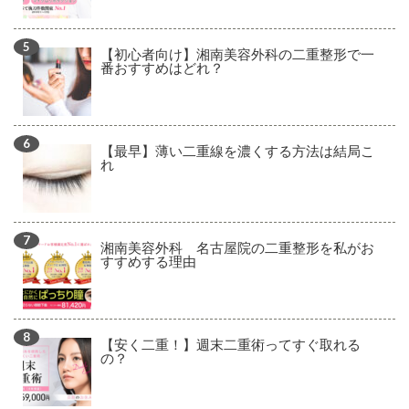
【初心者向け】湘南美容外科の二重整形で一
番おすすめはどれ？
【最早】薄い二重線を濃くする方法は結局こ
れ
湘南美容外科 名古屋院の二重整形を私がお
すすめする理由
【安く二重！】週末二重術ってすぐ取れる
の？