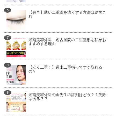
【最早】薄い二重線を濃くする方法は結局こ
れ
湘南美容外科 名古屋院の二重整形を私がお
すすめする理由
【安く二重！】週末二重術ってすぐ取れる
の？
湘南美容外科の金先生の評判はどう？？失敗
はある？？