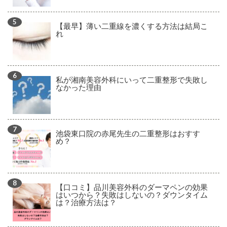
【最早】薄い二重線を濃くする方法は結局こ
れ
私が湘南美容外科にいって二重整形で失敗し
なかった理由
池袋東口院の赤尾先生の二重整形はおすす
め？
【口コミ】品川美容外科のダーマペンの効果
はいつから？失敗はしないの？ダウンタイム
は？治療方法は？