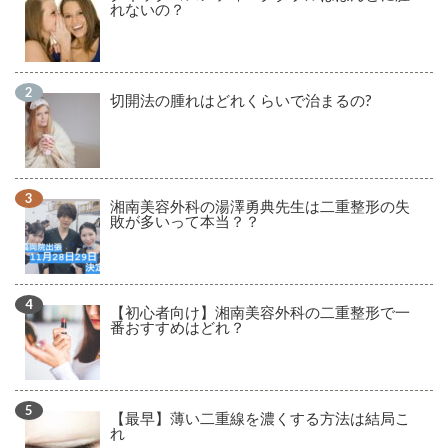
れないの？
切開法の腫れはどれくらいで治まるの?
湘南美容外科の湯澤勇典先生は二重整形の失
敗が多いって本当？？
【初心者向け】湘南美容外科の二重整形で一
番おすすめはどれ？
【最早】薄い二重線を濃くする方法は結局こ
れ