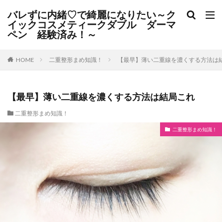
バレずに内緒♡で綺麗になりたい～ク
イックコスメティークダブル ダーマ
ペン 経験済み！～
二重整形まめ知識！
【最早】薄い二重線を濃くする方法は
HOME
【最早】薄い二重線を濃くする方法は結局これ
二重整形まめ知識！
二重整形まめ知識！