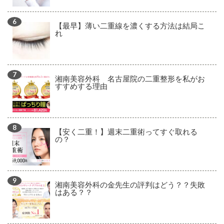
【最早】薄い二重線を濃くする方法は結局こ
れ
湘南美容外科 名古屋院の二重整形を私がお
すすめする理由
【安く二重！】週末二重術ってすぐ取れる
の？
湘南美容外科の金先生の評判はどう？？失敗
はある？？