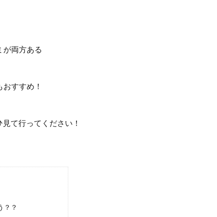
ミが両方ある
もおすすめ！
ひ見て行ってください！
う？？