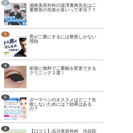
湘南美容外科の湯澤勇典先生は二
重整形の失敗が多いって本当？？
男が二重にするには整形しかない
理由
術後に無料で二重幅を変更できる
クリニック２選！
ダーマペンのオススメはどこ？失
敗しないためには？効果はある
の？
【口コミ】品川美容外科 渋谷院