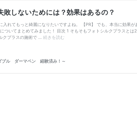
失敗しないためには？効果はあるの？
入れてもっと綺麗になりたいですよね。 【PR】 でも、本当に効果が
についてまとめてみました！ 目次 1 そもそもフォトシルクプラスとは2 
フ
シルクプラスの施術で …
続きを読む
ォ
ト
シ
ダブル ダーマペン 経験済み！～
ル
ク
プ
ラ
ス
の
オ
ス
ス
メ
は
ど