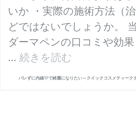
いか ・実際の施術方法（治
どではないでしょうか。 
ダーマペンの口コミや効果
【口
…
続きを読む
コ
ミ】
品
バレずに内緒♡で綺麗になりたい～クイックコスメティーク
川
美
容
外
科
の
ダ
ー
マ
ペ